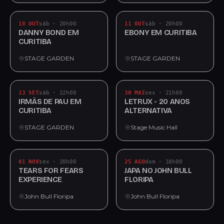
18 OUT
sáb · 20h00
11 OUT
sáb · 20h00
DANNY BOND EM
EBONY EM CURITIBA
CURITIBA
STAGE GARDEN
STAGE GARDEN
13 SET
sáb · 22h00
30 MAI
sex · 21h00
IRMÃS DE PAU EM
LETRUX - 20 ANOS
CURITIBA
ALTERNATIVA
STAGE GARDEN
Stage Music Hall
01 NOV
sex · 20h00
25 AGO
dom · 18h00
TEARS FOR FEARS
JAPA NO JOHN BULL
EXPERIENCE
FLORIPA
John Bull Floripa
John Bull Floripa