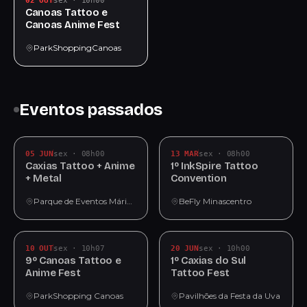
02 OUT
sex · 10h00
Canoas Tattoo e
Canoas Anime Fest
ParkShoppingCanoas
Eventos passados
05 JUN
sex · 08h00
13 MAR
sex · 08h00
Caxias Tattoo + Anime
1º InkSpire Tattoo
+ Metal
Convention
Parque de Eventos Mário Bernardino Ramos - Festa da Uva
BeFly Minascentro
10 OUT
sex · 10h07
20 JUN
sex · 10h00
9º Canoas Tattoo e
1º Caxias do Sul
Anime Fest
Tattoo Fest
ParkShopping Canoas
Pavilhões da Festa da Uva