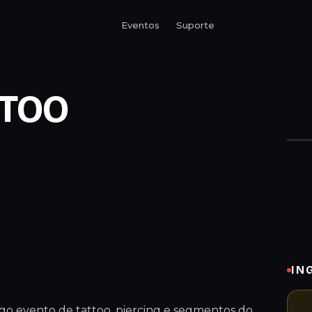
Eventos
Suporte
TTOO
IN
igo evento de tattoo, piercing e segmentos do