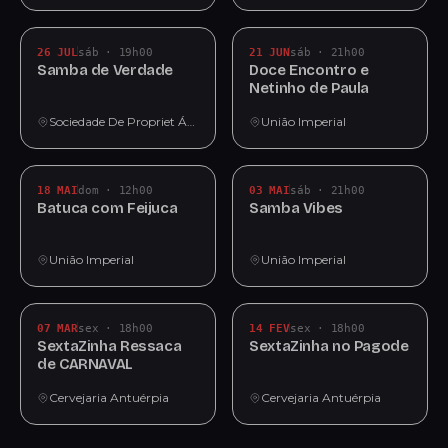
26 JUL
sáb · 19h00
21 JUN
sáb · 21h00
Samba de Verdade
Doce Encontro e
Netinho de Paula
Sociedade De Propriet Ários E Moradores Unidos Do Marapé
União Imperial
18 MAI
dom · 12h00
03 MAI
sáb · 21h00
Batuca com Feijuca
Samba Vibes
União Imperial
União Imperial
07 MAR
sex · 18h00
14 FEV
sex · 18h00
SextaZinha Ressaca
SextaZinha no Pagode
de CARNAVAL
Cervejaria Antuérpia
Cervejaria Antuérpia