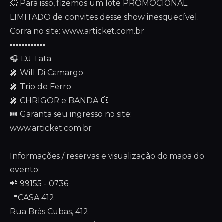
💥 Para isso, fizemos um lote PROMOCIONAL
LIMITADO de convites desse show inesquecível.
Corra no site: www.articket.com.br
▪️▪️▪️▪️▪️▪️▪️▪️▪️▪️▪️▪️
🎧 DJ Tata
🎤 Will Di Camargo
🎤 Trio de Ferro
🎤 CHRIGOR e BANDA 💥
🎟️ Garanta seu ingresso no site:
www.articket.com.br
Informações / reservas e visualização do mapa do
evento:
📲 99155 - 0736
📍CASA 412
Rua Brás Cubas, 412