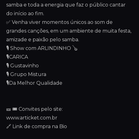
samba e toda a energia que faz o público cantar
do início ao fim.
✅ Venha viver momentos únicos ao som de
grandes canções, em um ambiente de muita festa,
amizade e paixão pelo samba.
🎙️ Show com ARLINDINHO 🪕
🎙️CARICA
🎙️ Gustavinho
🎙️ Grupo Mistura
🎙️Da Melhor Qualidade
🎫 🎟️ Convites pelo site:
www.articket.com.br
🔗 Link de compra na Bio