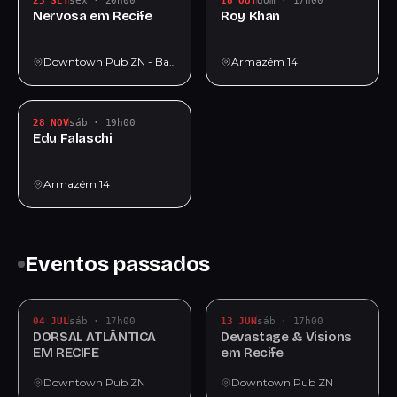
25 SET
sex · 20h00
18 OUT
dom · 17h00
Nervosa em Recife
Roy Khan
Downtown Pub ZN - Bar de Metal 🤘
Armazém 14
28 NOV
sáb · 19h00
Edu Falaschi
Armazém 14
Eventos passados
04 JUL
sáb · 17h00
13 JUN
sáb · 17h00
DORSAL ATLÂNTICA
Devastage & Visions
EM RECIFE
em Recife
Downtown Pub ZN
Downtown Pub ZN