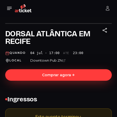
DORSAL ATLÂNTICA EM
RECIFE
04 jul · 17:00
23:00
QUANDO
ATÉ
Downtown Pub ZN
LOCAL
Comprar agora
Ingressos
Este evento terminou.