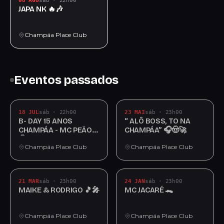
08 AGO
sáb · 22h00
JAPA NK 🔥🎶
Champáa Place Club
Eventos passados
18 JUL
sáb · 22h00
23 MAI
sáb · 23h00
B- DAY 15 ANOS
“ ALÔ BOSS, TO NA
CHAMPÁA - MC PEÃO
CHAMPÁA” 🎧🤠🚀
🤠
Champáa Place Club
Champáa Place Club
21 MAR
sáb · 23h00
24 JAN
sáb · 23h00
MAIKE & RODRIGO 🎵🎤
MC JACARÉ 🐊
Champáa Place Club
Champáa Place Club