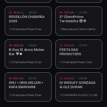
31 DEZ
qua · 23h30
06 DEZ
sáb · 17h00
REVEILLÓN CHAMPÁA
2° ChamPrime
2025
Tardezinha 😎🌞
Champáa Place Club
Benvenuta Centro de Eventos
08 NOV
sáb · 23h00
11 OUT
sáb · 23h00
B-Day 13 Anos Molen
FESTA DAS
Bar 💚🍀
PROMOTERS
Champáa Place Club
Champáa Place Club
04 OUT
sáb · 22h30
13 SET
sáb · 23h00
WIU + CRIS HELLEN +
DJ WESLEY GONZAGA
RAFA BIANCHINI
& GLE DURAN
Champáa Place Club
CHAMPÁA PLEAC CLUB