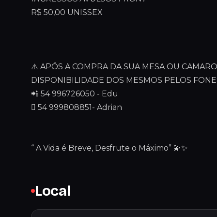
R$ 50,00 UNISSEX
⚠️ APÓS A COMPRA DA SUA MESA OU CAMARO
DISPONIBILIDADE DOS MESMOS PELOS FONE
📲 54 996726050 - Edu
 54 999808851- Adrian
“ A Vida é Breve, Desfrute o Máximo” 💫✨
Local