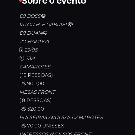
Sobre o evento
DJ BOSS
🎧
VITOR H. E GABRIEL
🤠
DJ DUAN
🎧
📍
CHAMPÁA
🗓️
23/05
🕚
23H
CAMAROTES
( 15 PESSOAS)
R$ 900,00
MESAS FRONT
( 8 PESSOAS)
R$ 320.00
PULSEIRAS AVULSAS CAMAROTES
R$ 70,00 UNISSEX
INGRESSOS AVULSOS FRONT