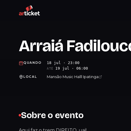
Arraiá Fadilouc
18 jul · 23:00
QUANDO
19 jul · 06:00
ATÉ
Mansão Music Halll Ipatinga
LOCAL
Sobre o evento
Aqui faz o trem DIREITO, uai!