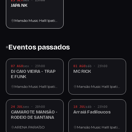
25 SET
sex · 23h00
JAPA NK
Mansão Music Halll Ipatinga
Eventos passados
07 AGO
sex · 23h00
01 AGO
sáb · 23h00
DJ CAIO VIEIRA - TRAP
MC RICK
E FUNK
Mansão Music Halll Ipatinga
Mansão Music Halll Ipatinga
24 JUL
sex · 20h00
18 JUL
sáb · 23h00
CAMAROTE MANSÃO -
Arraiá Fadiloucos
RODEIO DE SANTANA
ARENA PARAÍSO
Mansão Music Halll Ipatinga