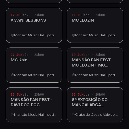
17 JUL
sex · 23h00
11 JUL
sáb · 23h00
AMANI SESSIONS
MC LEOZIN
Mansão Music Halll Ipatinga
Mansão Music Halll Ipatinga
27 JUN
sáb · 23h00
19 JUN
sex · 23h00
MC Kaio
MANSÃO FAN FEST
MC LEOZIN + MC
GUIMÊ
Mansão Music Halll Ipatinga
Mansão Music Halll Ipatinga
13 JUN
sáb · 23h00
03 JUN
qua · 20h00
MANSÃO FAN FEST -
6ª EXPOSIÇÃO DO
DAVI DOG DOG
MANGALARGA
MARCHADOR
Mansão Music Halll Ipatinga
Clube do Cavalo Vale do Aço