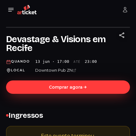
Devastage & Visions em
Recife
13 jun · 17:00
23:00
QUANDO
ATÉ
Downtown Pub ZN
LOCAL
Comprar agora
Ingressos
Este evento terminou.