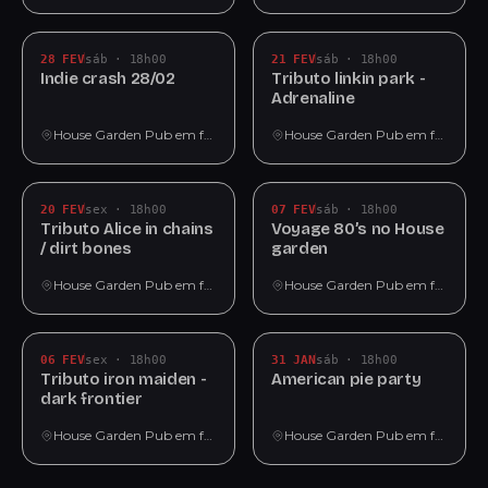
28 FEV
sáb · 18h00
21 FEV
sáb · 18h00
Indie crash 28/02
Tributo linkin park -
Adrenaline
House Garden Pub em fortaleza
House Garden Pub em fortaleza
20 FEV
sex · 18h00
07 FEV
sáb · 18h00
Tributo Alice in chains
Voyage 80’s no House
/ dirt bones
garden
House Garden Pub em fortaleza
House Garden Pub em fortaleza
06 FEV
sex · 18h00
31 JAN
sáb · 18h00
Tributo iron maiden -
American pie party
dark frontier
House Garden Pub em fortaleza
House Garden Pub em fortaleza