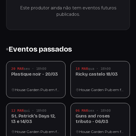
Este produtor ainda não tem eventos futuros
publicados.
Eventos passados
20 MAR
sex · 18h00
18 MAR
qua · 18h00
Plastique noir - 20/03
Ricky castelo 18/03
House Garden Pub em fortaleza
House Garden Pub em fortaleza
12 MAR
qui · 18h00
06 MAR
sex · 18h00
St. Patrick’s Days 12,
Guns and roses
13 e 14/03
tributo - 06/03
House Garden Pub em fortaleza
House Garden Pub em fortaleza