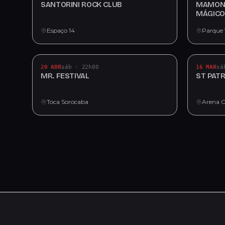
SANTORINI ROCK CLUB
MAMON
MÁGICO
Espaço 14
Parque 
20 ABR
sáb · 22h00
16 MAR
sá
MR. FESTIVAL
ST PATR
Toca Sorocaba
Arena 