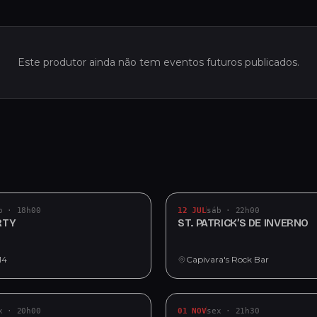
Este produtor ainda não tem eventos futuros publicados.
b · 18h00
12 JUL
sáb · 22h00
RTY
ST. PATRICK’S DE INVERNO
14
Capivara's Rock Bar
x · 20h00
01 NOV
sex · 21h30