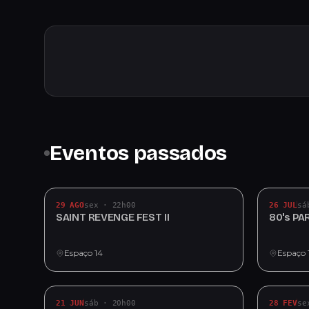
Eventos passados
29 AGO
sex · 22h00
26 JUL
sá
SAINT REVENGE FEST II
80's PA
Espaço 14
Espaço 
21 JUN
sáb · 20h00
28 FEV
se