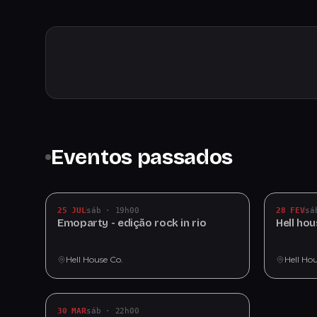
Eventos passados
25 JUL
sáb · 19h00
28 FEV
sá
Emoparty - edição rock in rio
Hell ho
Hell House Co.
Hell Ho
30 MAR
sáb · 22h00