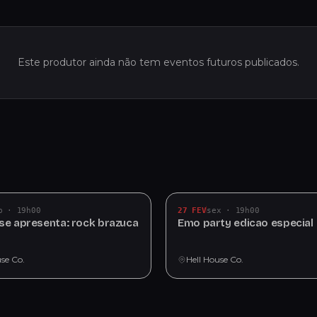
Este produtor ainda não tem eventos futuros publicados.
b · 19h00
27 FEV
sex · 19h00
use apresenta: rock brazuca
Emo party edicao especial
use Co.
Hell House Co.