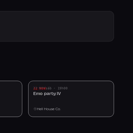
22 NOV
sáb · 19h00
Emo party IV
Hell House Co.