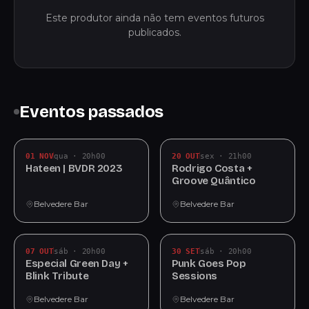
Este produtor ainda não tem eventos futuros
publicados.
Eventos passados
01 NOV
qua · 20h00
20 OUT
sex · 21h00
Hateen | BVDR 2023
Rodrigo Costa +
Groove Quântico
Belvedere Bar
Belvedere Bar
07 OUT
sáb · 20h00
30 SET
sáb · 20h00
Especial Green Day +
Punk Goes Pop
Blink Tribute
Sessions
Belvedere Bar
Belvedere Bar