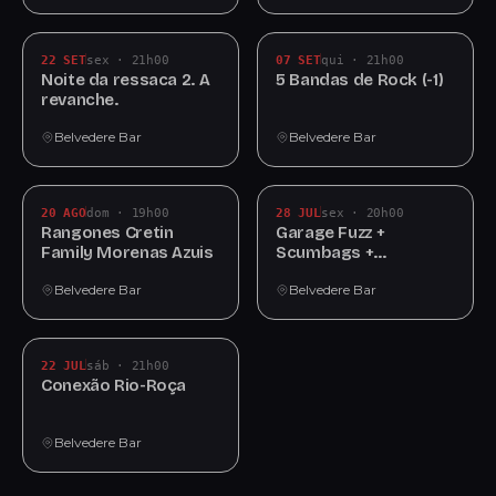
22 SET
sex · 21h00
07 SET
qui · 21h00
Noite da ressaca 2. A
5 Bandas de Rock (-1)
revanche.
Belvedere Bar
Belvedere Bar
20 AGO
dom · 19h00
28 JUL
sex · 20h00
Rangones Cretin
Garage Fuzz +
Family Morenas Azuis
Scumbags +
Stopmotion
Belvedere Bar
Belvedere Bar
22 JUL
sáb · 21h00
Conexão Rio-Roça
Belvedere Bar