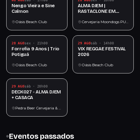
08 AGO
sáb · 17h00
28 AGO
sex · 18h00
Nengo Vieira e Sine
ALMA DJEM |
Calmon
RASTACLONE EM
LINHARES
Oásis Beach Club
Cervejaria Moondogs PUB
28 AGO
sex · 21h00
29 AGO
sáb · 14h00
Forrofia 9 Anos | Trio
VIX REGGAE FESTIVAL
Potiguá
2026
Oásis Beach Club
Oásis Beach Club
29 AGO
sáb · 20h00
DECK027 - ALMA DJEM
+ CASACA
Pedra Beer Cervejaria & Forneria
Eventos passados