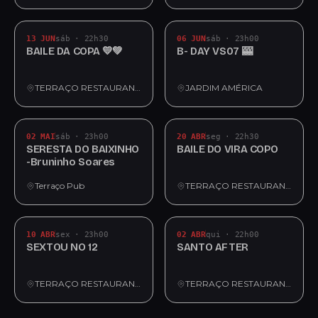
13 JUN
sáb · 22h30
06 JUN
sáb · 23h00
BAILE DA COPA 💛💚
B- DAY VS07 🎰
TERRAÇO RESTAURANTE
JARDIM AMÉRICA
02 MAI
sáb · 23h00
20 ABR
seg · 22h30
SERESTA DO BAIXINHO
BAILE DO VIRA COPO
-Bruninho Soares
Terraço Pub
TERRAÇO RESTAURANTE
10 ABR
sex · 23h00
02 ABR
qui · 22h00
SEXTOU NO 12
SANTO AFTER
TERRAÇO RESTAURANTE
TERRAÇO RESTAURANTE