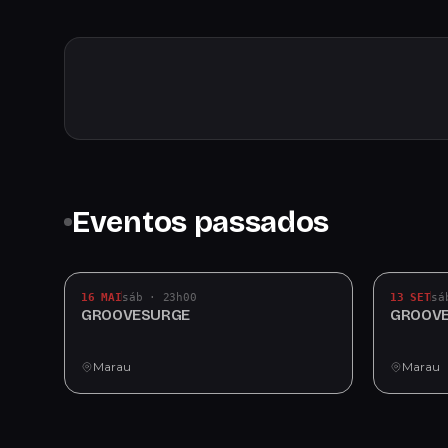
Eventos passados
16 MAI
sáb · 23h00
13 SET
sá
GROOVESURGE
GROOV
Marau
Marau