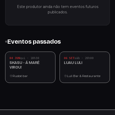
Este produtor ainda não tem eventos futuros
publicados.
Eventos passados
04 JUN
qui · 18h30
06 SET
sáb · 20h00
SKASU - Á MARÉ
LUAU LULI
VIROU!
Rusbé bar
Luli Bar & Restaurante