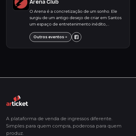
Arena Club
O Arena é a concretização de um sonho. Ele
surgiu de um antigo desejo de criar em Santos
um espaço de entretenimento inédito,
oferecendo para o público jovem uma
experiência única e inesquecível. Destacando-
Outros eventos
se pela versa...
A plataforma de venda de ingressos diferente.
Simples para quem compra, poderosa para quem
produz.