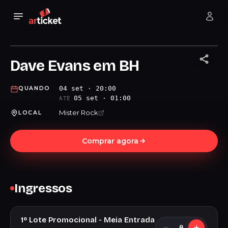
Dave Evans em BH
04 set · 20:00
QUANDO
05 set · 01:00
ATÉ
Mister Rock
LOCAL
Comprar agora
Ingressos
1º Lote Promocional - Meia Entrada
0