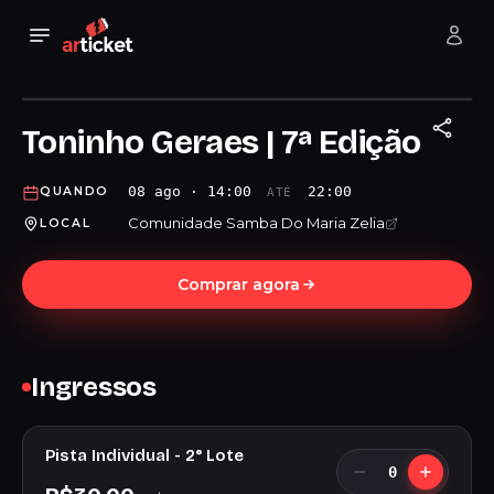
Toninho Geraes | 7ª Edição
08 ago · 14:00
22:00
QUANDO
ATÉ
Comunidade Samba Do Maria Zelia
LOCAL
Comprar agora
Ingressos
Pista Individual - 2° Lote
0