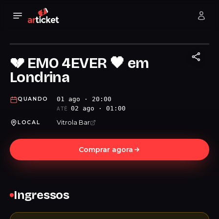
💔 EMO 4EVER 🖤 em
Londrina
01 ago · 20:00
QUANDO
02 ago · 01:00
ATÉ
Vitrola Bar
LOCAL
Comprar agora
Ingressos