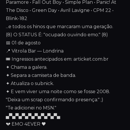
Paramore • Fall Out Boy • Simple Plan • Panic! At
The Disco • Green Day • Avril Lavigne • CPM 22 •
Blink-182
...e todos os hinos que marcaram uma geração.
(8) O STATUS É: "ocupado ouvindo emo." (8)
📅 01 de agosto
📍 Vitrola Bar — Londrina
🎟️ Ingressos antecipados em: articket.com.br
✦ Chama a galera.
✦ Separa a camiseta de banda.
✦ Atualiza o subnick.
✦ E vem viver uma noite como se fosse 2008.
"Deixa um scrap confirmando presença." ;)
"Te adicionei no MSN."
▄▀▄▀▄▀▄▀▄▀▄▀▄▀▄▀▄
💔 EMO 4EVER 🖤