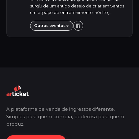
surgiu de um antigo desejo de criar em Santos
um espaço de entretenimento inédito,
oferecendo para o público jovem uma
experiência única e inesquecível. Destacando-
Outros eventos
se pela versa...
A plataforma de venda de ingressos diferente.
Simples para quem compra, poderosa para quem
produz.