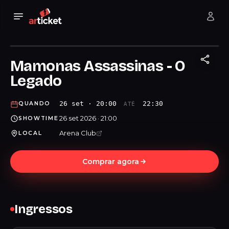
Mamonas Assassinas - O
Legado
26 set · 20:00
22:30
QUANDO
ATÉ
26 set 2026 · 21:00
SHOWTIME
Arena Club
LOCAL
Comprar agora
Ingressos