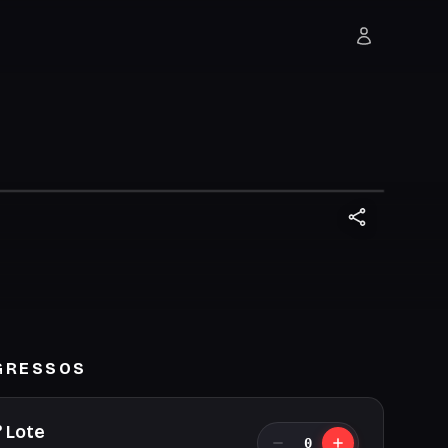
GRESSOS
° Lote
0