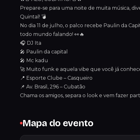
Prepare-se para uma noite de muita música, div
Quintal! 💣
No dia 11 de julho, o palco recebe Paulin da Cap
todo mundo falando! 👀🔥
🎧 DJ Ita
🎤 Paulin da capital
🎤 Mc kadu
🚀 Muito funk e aquela vibe que você já conhec
📍 Esporte Clube – Casqueiro
📌 Av. Brasil, 296 – Cubatão
Chama os amigos, separa o look e vem fazer parte
Mapa do evento