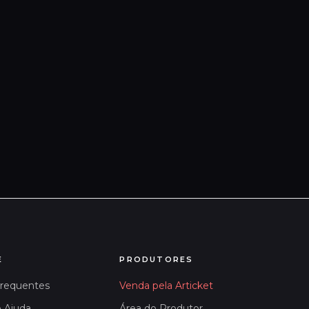
E
PRODUTORES
Frequentes
Venda pela Articket
e Ajuda
Área do Produtor