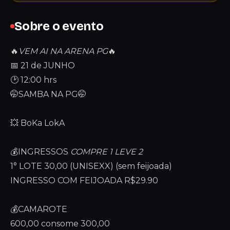
Sobre o evento
🔥
VEM AI NA ARENA PG
🔥
📅 21 de JUNHO
🕑 12:00 hrs
🤭SAMBA NA PG🤭
💥 BoKa LokA
💰INGRESSOS
COMPRE 1 LEVE 2
1° LOTE 30,00 (UNISEXX) (sem feijoada)
INGRESSO COM FEIJOADA R$29.90
💰CAMAROTE
600,00 consome 300,00