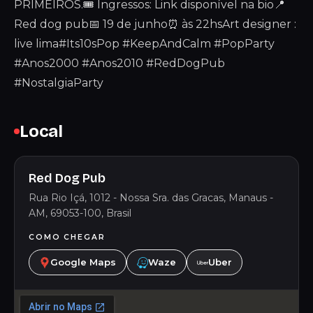
PRIMEIROS.🎟️ Ingressos: Link disponível na bio📍
Red dog pub📅 19 de junho⏰ às 22hsArt designer :
live lima#Its10sPop #KeepAndCalm #PopParty
#Anos2000 #Anos2010 #RedDogPub
#NostalgiaParty
Local
Red Dog Pub
Rua Rio Içá, 1012 - Nossa Sra. das Gracas, Manaus -
AM, 69053-100, Brasil
COMO CHEGAR
Google Maps
Waze
Uber