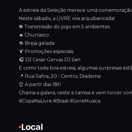
A estreia da Seleção merece uma comemoração à
Neste sábado, a LIVRE vira arquibancada!
⚽ Transmissão do jogo em 5 ambientes
🔥 Churrasco
🍻 Breja gelada
🍹 Promoções especiais
🎧 DJ Cesar Gervas DJ San
E como toda boa estreia, algumas surpresas estã
📍 Rua Safira, 20 - Centro, Diadema
⏰ A partir das 18h
Chama a galera, veste a camisa e vem torcer co
#CopaNaLivre #Brasil #LivreMusica
Local