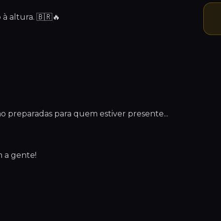
 altura. 🇧🇷🔥
o preparadas para quem estiver presente...
m a gente!