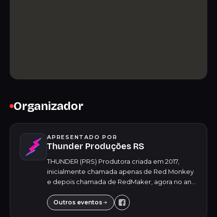
Organizador
APRESENTADO POR
Thunder Produções RS
THUNDER (PRS) Produtora criada em 2017,
inicialmente chamada apenas de Red Monkey
e depois chamada de RedMaker, agora no ano
de 2024, em um novo cenário, tivemos a ideia
de inovar mais uma vez, atualizar o nome da
Outros eventos
produt...