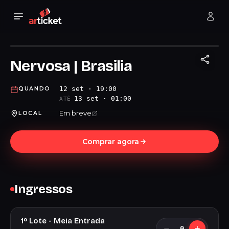
Nervosa | Brasilia
12 set · 19:00
QUANDO
13 set · 01:00
ATÉ
Em breve
LOCAL
Comprar agora
Ingressos
1º Lote - Meia Entrada
0