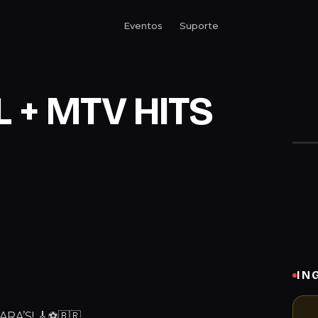
Eventos
Suporte
 + MTV HITS
IN
RA’S! 🎸⚽🇧🇷