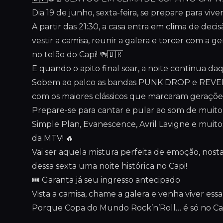
Dia 19 de junho, sexta-feira, se prepare para viv
A partir das 21:30, a casa entra em clima de de
vestir a camisa, reunir a galera e torcer com a 
no telão do Capi! 🍻🇧🇷
E quando o apito final soar, a noite continua daq
Sobem ao palco as bandas PUNK DROP e REVE
com os maiores clássicos que marcaram geraçõe
Prepare-se para cantar e pular ao som de muito 
Simple Plan, Evanescence, Avril Lavigne e muit
da MTV! 🔥
Vai ser aquela mistura perfeita de emoção, nostal
dessa sexta uma noite histórica no Capi!
🎟️ Garanta já seu ingresso antecipado
Vista a camisa, chame a galera e venha viver es
Porque Copa do Mundo Rock’n’Roll… é só no Cap