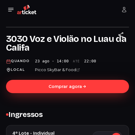
3030 Voz e Violão no Luau da
Califa
23 ago · 14:00
22:00
QUANDO
ATÉ
Picco SkyBar & Food
LOCAL
Comprar agora
Ingressos
4º Lote - Individual