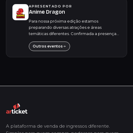
APRESENTADO POR
Anime Dragon
Para nossa próxima edição estamos
preparando diversas atrações e áreas
temáticas diferentes. Confirmada a presença
do ator e dublador Fred Mascarenhas, ele vai
bater um papo e responder perguntas do
Outros eventos
público sobre sua car...
A plataforma de venda de ingressos diferente.