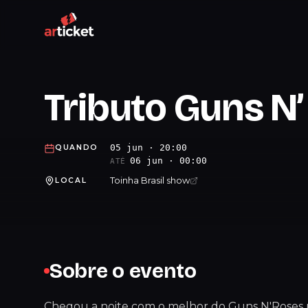
Tributo Guns N
05 jun · 20:00
QUANDO
06 jun · 00:00
ATÉ
Toinha Brasil show
LOCAL
Sobre o evento
Chegou a noite com o melhor do Guns N'Roses n