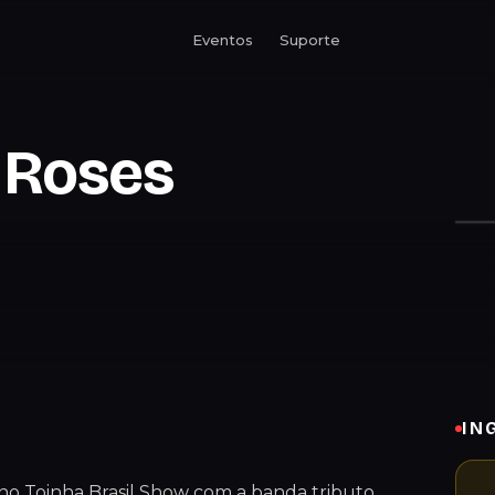
Eventos
Suporte
’ Roses
IN
o Toinha Brasil Show com a banda tributo