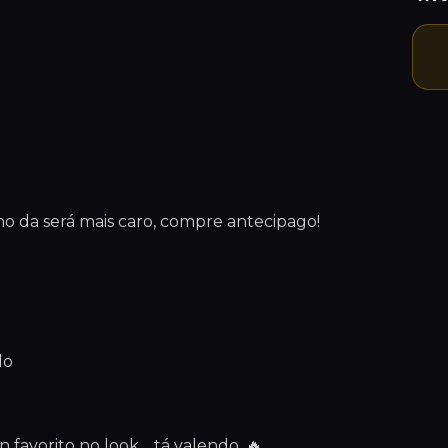
o da será mais caro, compre antecipago!
do
favorito no look… tá valendo. 🔥