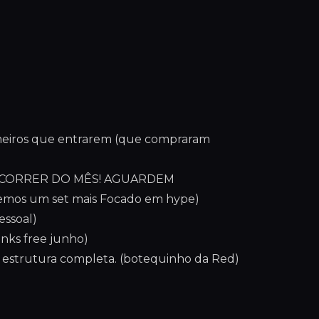
rimeiros que entrarem (que compraram
ECORRER DO MÊS! AGUARDEM
emos um set mais Focado em hype)
ssoal)
inks free junho)
 estrutura completa. (botequinho da Red)