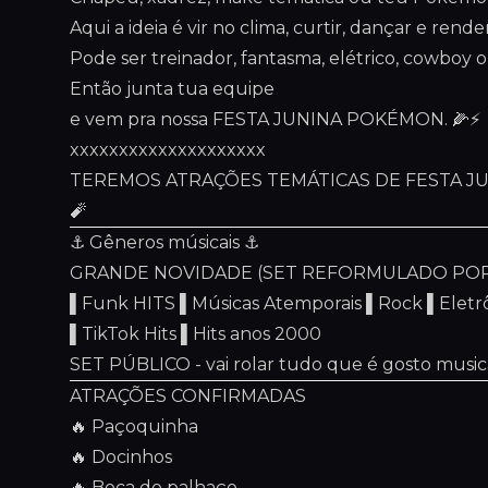
Aqui a ideia é vir no clima, curtir, dançar e rende
Pode ser treinador, fantasma, elétrico, cowboy
Então junta tua equipe
e vem pra nossa FESTA JUNINA POKÉMON. 🌽⚡
xxxxxxxxxxxxxxxxxxxx
TEREMOS ATRAÇÕES TEMÁTICAS DE FESTA JU
🧨
⚓️ Gêneros músicais ⚓️
GRANDE NOVIDADE (SET REFORMULADO POR
▌Funk HITS ▌Músicas Atemporais ▌Rock ▌Eletr
▌TikTok Hits ▌Hits anos 2000
SET PÚBLICO - vai rolar tudo que é gosto music
ATRAÇÕES CONFIRMADAS
🔥 Paçoquinha
🔥 Docinhos
🔥 Boca do palhaço