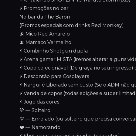
⚡ Promoções no bar
No bar da The Baron
(Promos especiais com drinks Red Monkey)
🍌 Mico Red Amarelo
🍌 Mamaco Vermelho
⚡ Combinho Shotgun dupla!
⚡ Arena gamer MISTA (iremos alterar alguns vi
⚡ Copo colecionável (De graça no seu ingresso)
⚡ Descontão para Cosplayers
⚡ Narguilé Liberado sem custo (Se o ADM não q
⚡ Venda de copos (todas edições e super limitad
⚡ Jogo das cores
💚 — Solteiro
💛 — Enrolado (ou solteiro que precisa conversa
❤️ — Namorando
⚡ Shot para todos antecipados (pagantes)