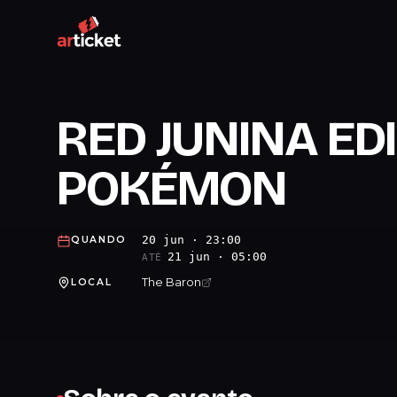
RED JUNINA ED
POKÉMON
20 jun · 23:00
QUANDO
21 jun · 05:00
ATÉ
The Baron
LOCAL