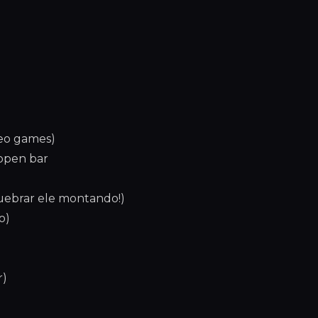
deo games)
 open bar
uebrar ele montando!)
o)
r)