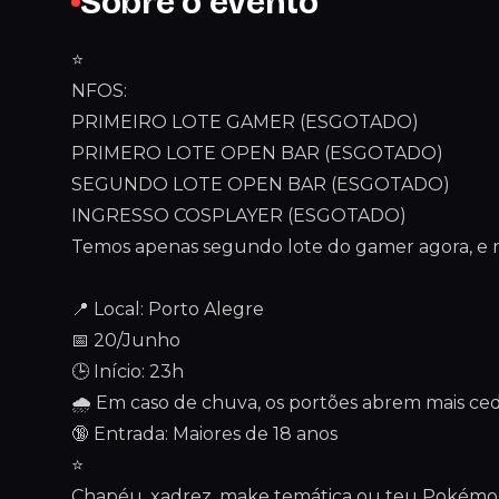
Sobre o evento
⭐
NFOS:
PRIMEIRO LOTE GAMER (ESGOTADO)
PRIMERO LOTE OPEN BAR (ESGOTADO)
SEGUNDO LOTE OPEN BAR (ESGOTADO)
INGRESSO COSPLAYER (ESGOTADO)
Temos apenas segundo lote do gamer agora, e n
📍 Local: Porto Alegre
📅 20/Junho
🕒 Início: 23h
🌧️ Em caso de chuva, os portões abrem mais ce
🔞 Entrada: Maiores de 18 anos
⭐
Chapéu, xadrez, make temática ou teu Pokémon 