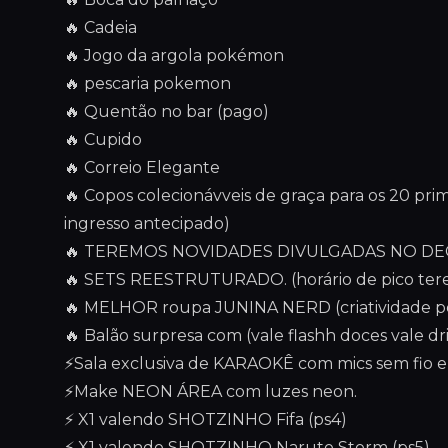
🔥 Cadeia
🔥 Jogo da argola pokémon
🔥 pescaria pokemon
🔥 Quentão no bar (pago)
🔥 Cupido
🔥 Correio Elegante
🔥 Copos colecionávveis de graça para os 20 p
ingresso antecipado)
🔥 TEREMOS NOVIDADES DIVULGADAS NO D
🔥 SETS REESTRUTURADO. (horário de pico ter
🔥 MELHOR roupa JUNINA NERD (criatividade pe
🔥 Balão surpresa com (vale flashh doces vale dr
⚡Sala exclusiva de KARAOKÊ com mics sem fio e
⚡Make NEON ÁREA com luzes neon.
⚡ X1 valendo SHOTZINHO Fifa (ps4)
⚡ X1 valendo SHOTZINHO Naruto Storm (ps5)