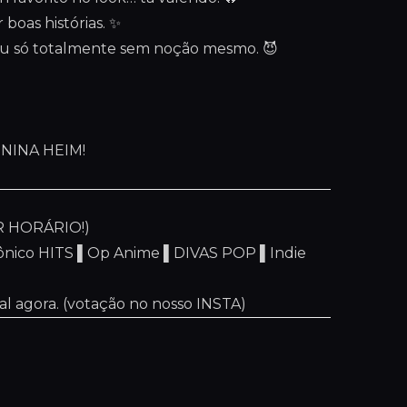
r boas histórias. ✨
 ou só totalmente sem noção mesmo. 😈
NINA HEIM!
 HORÁRIO!)
ônico HITS ▌Op Anime ▌DIVAS POP ▌Indie
al agora. (votação no nosso INSTA)