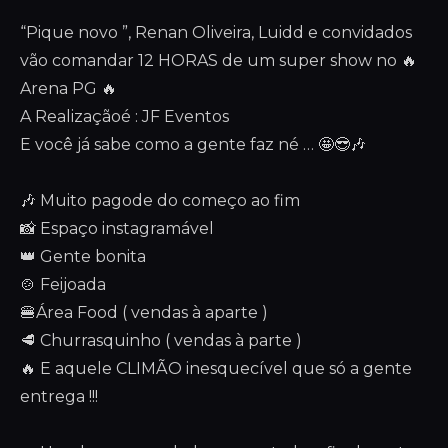
“Pique novo ”, Renan Oliveira, Luidd e convidados
vão comandar 12 HORAS de um super show no 🔥
Arena PG 🔥
A Realizaçãoé : JF Eventos
​E você já sabe como a gente faz né … 🤩😎🎶
🎶 Muito pagode do começo ao fim
📸 Espaço instagramável
👑 Gente bonita
🍲 Feijoada
🍔Área Food ( vendas à aparte )
🥩 Churrasquinho ( vendas à parte )
🔥 E aquele CLIMÃO inesquecível que só a gente
entrega !!!