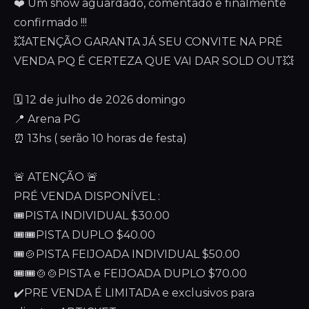
❤️ Um show aguardado, comentado e finalmente
confirmado !!!
💥ATENÇÃO GARANTA JÁ SEU CONVITE NA PRÉ
VENDA PQ É CERTEZA QUE VAI DAR SOLD OUT💥
🗓️ 12 de julho de 2026 domingo
📍 Arena PG
⏰ 13hs ( serão 10 horas de festa)
🚨 ATENÇÃO 🚨
PRÉ VENDA DISPONÍVEL :
🎟️PISTA INDIVIDUAL $30.00
🎟️🎟️PISTA DUPLO $40.00
🎟️🍲PISTA FEIJOADA INDIVIDUAL $50.00
🎟️🎟️🍲🍲PISTA e FEIJOADA DUPLO $70.00
✔️PRE VENDA É LIMITADA e exclusivos para