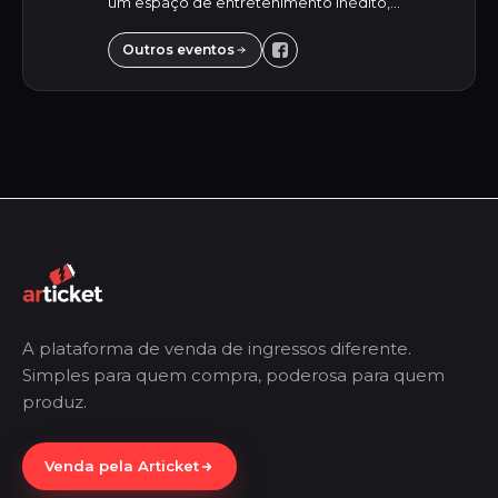
um espaço de entretenimento inédito,
oferecendo para o público jovem uma
experiência única e inesquecível. Destacando-
Outros eventos
se pela versa...
A plataforma de venda de ingressos diferente.
Simples para quem compra, poderosa para quem
produz.
Venda pela Articket