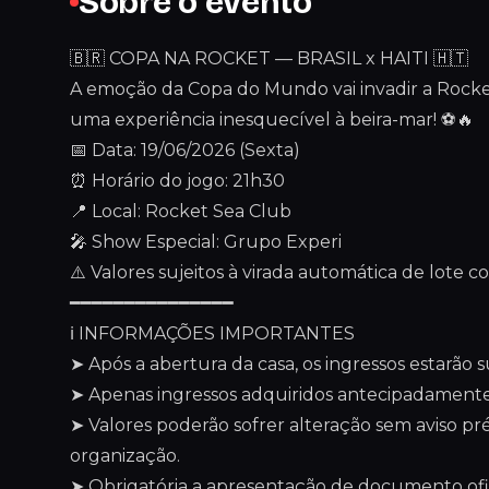
Sobre o evento
🇧🇷 COPA NA ROCKET — BRASIL x HAITI 🇭🇹
A emoção da Copa do Mundo vai invadir a Rocket 
uma experiência inesquecível à beira-mar! ⚽🔥
📅 Data: 19/06/2026 (Sexta)
⏰ Horário do jogo: 21h30
📍 Local: Rocket Sea Club
🎤 Show Especial: Grupo Experi
⚠️ Valores sujeitos à virada automática de lote c
━━━━━━━━━━━━━━━
ℹ️ INFORMAÇÕES IMPORTANTES
➤ Após a abertura da casa, os ingressos estarão su
➤ Apenas ingressos adquiridos antecipadamente
➤ Valores poderão sofrer alteração sem aviso pré
organização.
➤ Obrigatória a apresentação de documento ofic