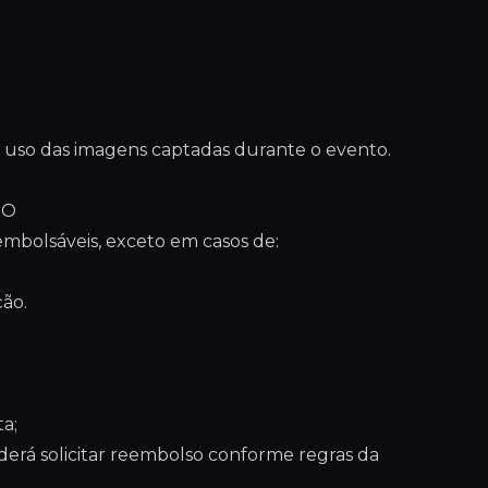
 uso das imagens captadas durante o evento.
SO
eembolsáveis, exceto em casos de:
ção.
a;
derá solicitar reembolso conforme regras da