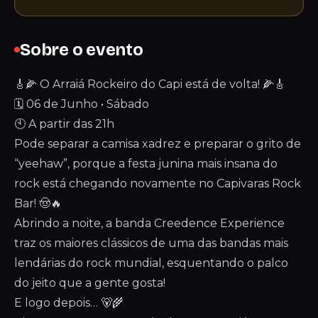
Sobre o evento
🎸🌽 O Arraiá Rockeiro do Capi está de volta! 🌽🎸
🗓️ 06 de Junho • Sábado
🕙 A partir das 21h
Pode separar a camisa xadrez e preparar o grito de
“yeehaw”, porque a festa junina mais insana do
rock está chegando novamente no Capivaras Rock
Bar! 🤠🔥
Abrindo a noite, a banda Creedence Experience
traz os maiores clássicos de uma das bandas mais
lendárias do rock mundial, esquentando o palco
do jeito que a gente gosta!
E logo depois… 🐻🌾