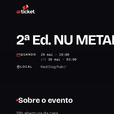
2ª Ed. NU META
29 mai · 19:00
QUANDO
30 mai · 03:00
ATÉ
Red Dog Pub
LOCAL
Sobre o evento
19h abertura da casa