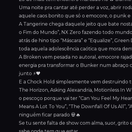
Uma noite pra cantar até perder a voz, abrir ro
aquele caos bonito que só o emocore, o punk 
A Tangerine chega daquele jeito que bate nost
o Fim do Mundo”, NX Zero fazendo todo mundo 
atrás de hino tipo “Máscara” e “Equalize”, Green
toda aquela adolescência caótica que mora dent
A Broken vem pesada no autoral, emocore rajada
energia pra transformar o Bunker num abraço col
junto ⚡🖤
E a Chock Hold simplesmente vem destruindo 
The Horizon, Asking Alexandria, Motionless In 
o pescoço porque vai ter “Can You Feel My Heart”
Means A Lot To You”, “The Downfall Of Us All”, 
ninguém ficar parado 💀🔥
Se tu sente falta de show com alma, suor, grito
sabe onde tem que estar.