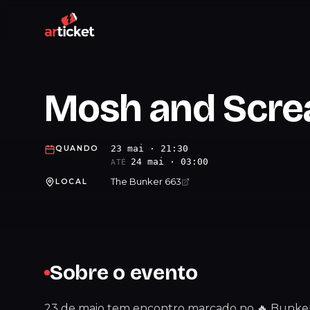
Mosh and Scr
23 mai · 21:30
QUANDO
24 mai · 03:00
ATÉ
The Bunker 663
LOCAL
Sobre o evento
23 de maio tem encontro marcado no 🔥 Bunker