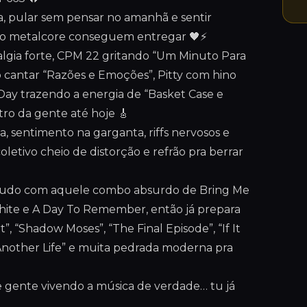
da, pular sem pensar no amanhã e sentir
e o metalcore conseguem entregar 🖤⚡
algia forte, CPM 22 gritando “Um Minuto Para
cantar “Razões e Emoções”, Pitty com hino
 Day trazendo a energia de “Basket Case e
ro da gente até hoje 🎸
, sentimento na garganta, riffs nervosos e
etivo cheio de distorção e refrão pra berrar
tudo com aquele combo absurdo de Bring Me
White e A Day To Remember, então já prepara
, “Shadow Moses”, “The Final Episode”, “If It
“Another Life” e muita pedrada moderna pra
 e gente vivendo a música de verdade… tu já