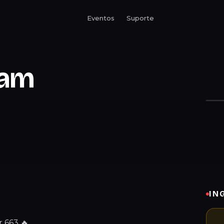
Eventos
Suporte
eam
IN
 663 🔥