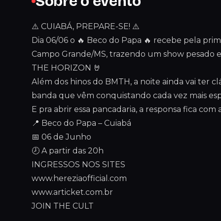
Sobre o evento
⚠️ CUIABÁ, PREPARE-SE! ⚠️
Dia 06/06 o 🔥 Beco do Papa 🔥 recebe pela pri
Campo Grande/MS, trazendo um show pesado 
THE HORIZON 🤘
Além dos hinos do BMTH, a noite ainda vai ter cl
banda que vêm conquistando cada vez mais es
E pra abrir essa pancadaria, a responsa fica c
📍 Beco do Papa – Cuiabá
📅 06 de Junho
🕗 A partir das 20h
INGRESSOS NOS SITES
www.hereziaofficial.com
www.articket.com.br
JOIN THE CULT