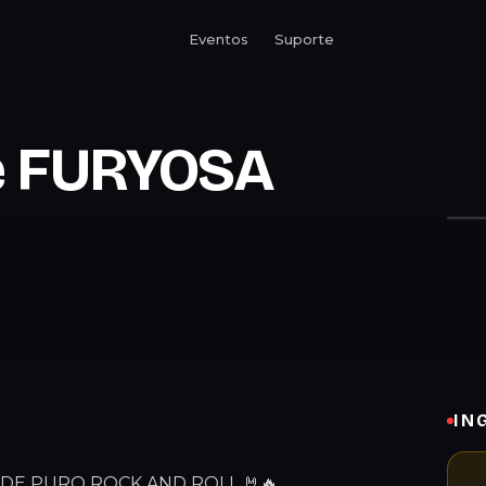
Eventos
Suporte
 e FURYOSA
IN
DE PURO ROCK AND ROLL 🤘🔥