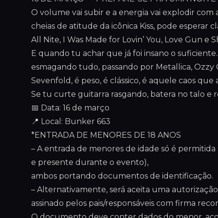
O volume vai subir e a energia vai explodir com 
cheias de atitude da icônica Kiss, pode esperar c
All Nite, I Was Made for Lovin’ You, Love Gun 
E quando tu achar que já foi insano o suficiente
esmagando tudo, passando por Metallica, Ozzy 
Sevenfold, é peso, é clássico, é aquele caos que
Se tu curte guitarra rasgando, batera no talo e r
📅 Data: 16 de março
📍 Local: Bunker 663
*ENTRADA DE MENORES DE 18 ANOS
– A entrada de menores de idade só é permitid
e presente durante o evento),
ambos portando documentos de identificação.
– Alternativamente, será aceita uma autoriza
assinado pelos pais/responsáveis com firma reco
O documento deve conter dados do menor, aco