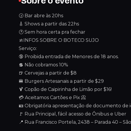
Sobre o evento
🕝 Bar abre às 20hs
🎸 Shows a partir das 22hs
🕐 Sem hora certa pra fechar
🚸INFOS SOBRE O BOTECO SUJO
Serviço:
🔞 Proibida entrada de Menores de 18 anos.
💲 Não cobramos 10%
🍺 Cervejas a partir de $8
🍔 Burgers Artesanais a partir de $29
🍹 Copão de Caipirinha de Limão por $16!
💳 Aceitamos Cartões e Pix 📀
🪪 Obrigatória apresentação de documento de ide
🚩 Rua Principal, fácil acesso de Ônibus e Uber
📍 Rua Francisco Portela, 2438 – Parada 40 – Sã