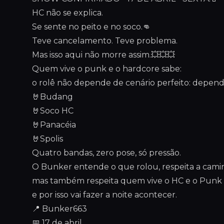
HC não se explica.
Se sente no peito e no soco.👊
Teve cancelamento. Teve problema.
Mas isso aqui não morre assim.💥💥💥
Quem vive o punk e o hardcore sabe:
o rolê não depende de cenário perfeito: depend
🤘Budang
🤘Soco HC
🤘Panacéia
🤘Spolis
Quatro bandas, zero pose, só pressão.
O Bunker entende o que rolou, respeita a cami
mas também respeita quem vive o HC e o Punk
e por isso vai fazer a noite acontecer.
📍 Bunker663
📅 17 de abril