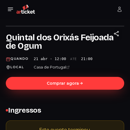
Quintal dos Orixás Feijoada
de Ogum
21 abr · 12:00
21:00
QUANDO
ATÉ
Casa de Portugal
LOCAL
Comprar agora
Ingressos
Este evento terminou.