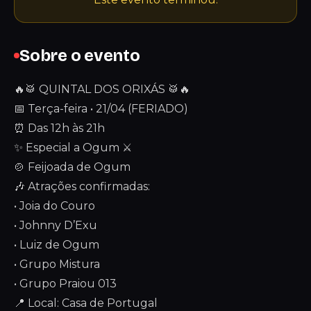
Sobre o evento
🔥🥁 QUINTAL DOS ORIXÁS 🥁🔥
📅 Terça-feira • 21/04 (FERIADO)
⏰ Das 12h às 21h
✨ Especial a Ogum ⚔️
🍲 Feijoada de Ogum
🎶 Atrações confirmadas:
• Joia do Couro
• Johnny D’Exu
• Luiz de Ogum
• Grupo Mistura
• Grupo Praiou 013
📍 Local: Casa de Portugal