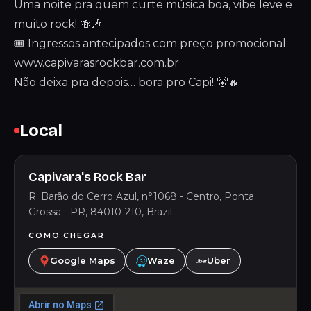
Uma noite pra quem curte música boa, vibe leve e
muito rock! 🍻🎶
🎟️ Ingressos antecipados com preço promocional:
www.capivarasrockbar.com.br
Não deixa pra depois… bora pro Capi! 🐻🔥
Local
Capivara's Rock Bar
R. Barão do Cerro Azul, n°1068 - Centro, Ponta
Grossa - PR, 84010-210, Brazil
COMO CHEGAR
Google Maps
Waze
Uber